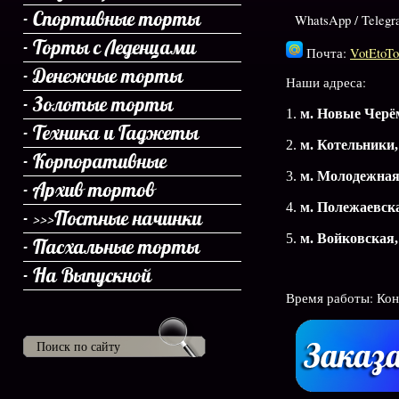
Спортивные торты
WhatsApp / Teleg
Торты с Леденцами
Почта:
VotEtoTo
Денежные торты
Наши адреса:
Золотые торты
1.
м. Новые Чер
Техника и Гаджеты
2.
м. Котельники,
Корпоративные
3.
м. Молодежная
Архив тортов
4.
м. Полежаевск
>>>Постные начинки
5.
м. Войковская,
Пасхальные торты
На Выпускной
Время работы: Кон