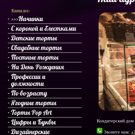
Каталог:
>>>Начинки
С короной и блестками
Детские торты
Свадебные торты
Постные торты
На День Рождения
Профессии и
должности
По возрасту
Ягодные торты
Торты Pop Art
Кондитерский дом 
Цифры и Буквы
Дизайнерские
Звоните нам:
+7