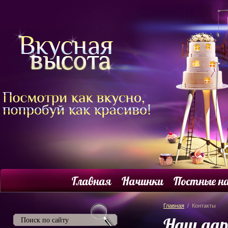
Главная
Начинки
Постные н
Главная
/ Контакты
Наш адр