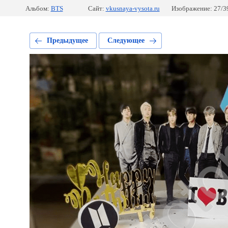
Альбом:
BTS
Сайт:
vkusnaya-vysota.ru
Изображение: 27/3
Предыдущее
Следующее