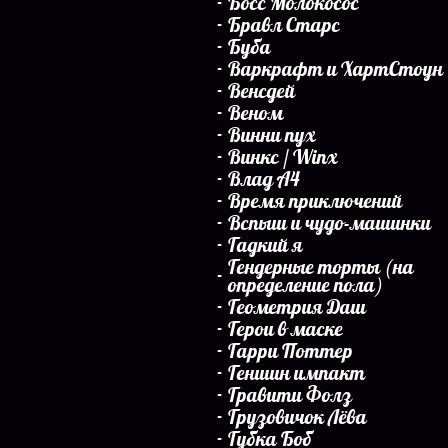
Босс Молокосос
Бравл Старс
Буба
Варкрафт и ХартСтоун
Венсдей
Веном
Винни пух
Винкс / Winx
Влад А4
Время приключений
Вспыш и чудо-машинки
Гадкий я
Гендерные торты (на
определение пола)
Геометрия Даш
Герои в маске
Гарри Поттер
Геншин импакт
Гравити Фолз
Грузовичок Лёва
Губка Боб