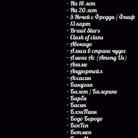
На 18 лет
На 20 лет
5 Ночей с Фредди / Фнаф
13 карт
Brawl Stars
Clash of clans
Авокадо
Алиса в стране чудес
Амонг Ас (Among Us)
Аниме
Андрертейл
Ассасин
Бакуган
Балет / Балерине
Барби
Басик
БлэкПинк
Бодо Бородо
БенТен
Бетмен