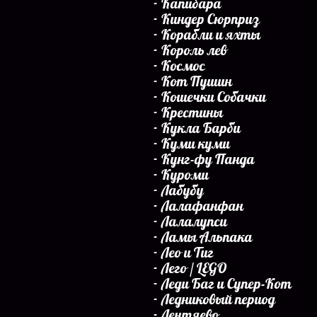
Капибара
Киндер Сюрприз
Корабли и яхты
Король лев
Космос
Кот Пушин
Кошечки Собачки
Крестины
Кукла Барби
Куми куми
Кунг-фу Панда
Куроми
Лабубу
Лалафанфан
Лалалупси
Ламы Альпака
Лео и Тиг
Лего / LEGO
Леди Баг и Супер-Кот
Ледниковый период
Лентяево