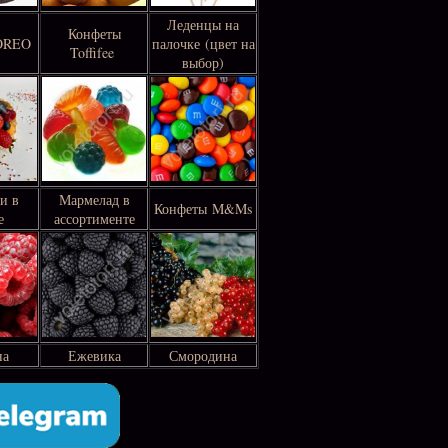
Леденцы на
Конфеты
 OREO
палочке (цвет на
Toffifee
выбор)
и в
Мармелад в
Конфеты M&Ms
е
ассортименте
на
Ежевика
Смородина