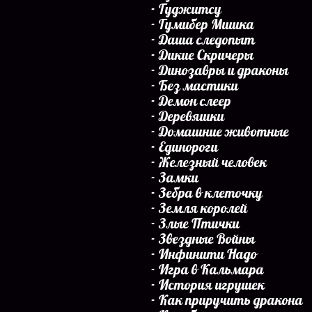
Гуджитсу
Гумибер Мишка
Даша следопыт
Дикие Скричеры
Динозавры и драконы
Без мастики
Демон слеер
Деревяшки
Домашние животные
Единороги
Железный человек
Замки
Зебра в клеточку
Земля королей
Злые Птички
Звездные Войны
Инфинити Надо
Игра в Кальмара
История игрушек
Как приручить дракона