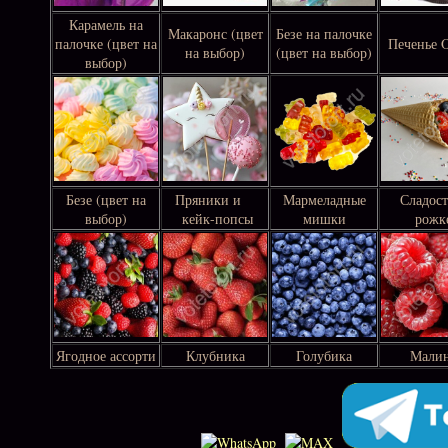
Карамель на
Макаронс (цвет
Безе на палочке
палочке (цвет на
Печенье
на выбор)
(цвет на выбор)
выбор)
Безе (цвет на
Пряники и
Мармеладные
Сладост
выбор)
кейк-попсы
мишки
рожк
Ягодное ассорти
Клубника
Голубика
Мали