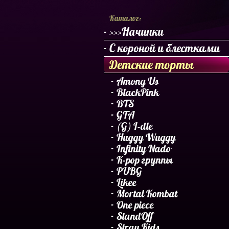
Каталог:
>>>Начинки
С короной и блестками
Детские торты
Among Us
BlackPink
BTS
GTA
(G) I-dle
Huggy Wuggy
Infinity Nado
K-pop группы
PUBG
Likee
Mortal Kombat
One piece
StandOff
Stray Kids