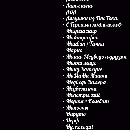
Литл пони
ЛОЛ
Лягушки из Тик Тока
С Героями м/фильмов
Мадагаскар
Майнкрафт
Маквин / Тачки
Марио
Маша, Медведь и друзья
Микки маус
Мику Хатсуне
МиМиМи Мишки
Медведь Валера
Медвежата
Монстры хай
Мортал Комбат
Миньоны
Наруто
Нерф
Ну, погоди!