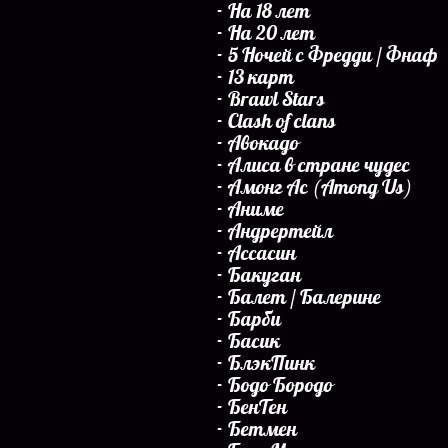
На 18 лет
На 20 лет
5 Ночей с Фредди / Фнаф
13 карт
Brawl Stars
Clash of clans
Авокадо
Алиса в стране чудес
Амонг Ас (Among Us)
Аниме
Андрертейл
Ассасин
Бакуган
Балет / Балерине
Барби
Басик
БлэкПинк
Бодо Бородо
БенТен
Бетмен