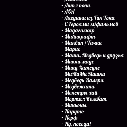
Литл пони
ЛОЛ
Лягушки из Тик Тока
С Героями м/фильмов
Мадагаскар
Майнкрафт
Маквин / Тачки
Марио
Маша, Медведь и друзья
Микки маус
Мику Хатсуне
МиМиМи Мишки
Медведь Валера
Медвежата
Монстры хай
Мортал Комбат
Миньоны
Наруто
Нерф
Ну, погоди!