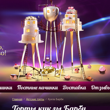
чинки
Постные начинки
Доставка
Отзыв
Главная
/
Детские торты
/ Кукла Барби
Торты куклы Барби