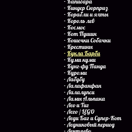
Капибара
Киндер Сюрприз
Корабли и яхты
Король лев
Космос
Кот Пушин
Кошечки Собачки
Крестины
Кукла Барби
Куми куми
Кунг-фу Панда
Куроми
Лабубу
Лалафанфан
Лалалупси
Ламы Альпака
Лео и Тиг
Лего / LEGO
Леди Баг и Супер-Кот
Ледниковый период
Лентяево