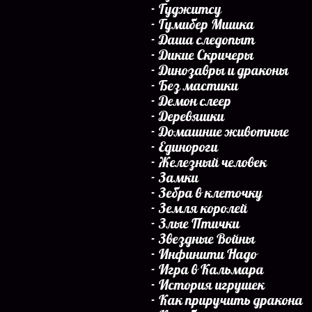
Гуджитсу
Гумибер Мишка
Даша следопыт
Дикие Скричеры
Динозавры и драконы
Без мастики
Демон слеер
Деревяшки
Домашние животные
Единороги
Железный человек
Замки
Зебра в клеточку
Земля королей
Злые Птички
Звездные Войны
Инфинити Надо
Игра в Кальмара
История игрушек
Как приручить дракона