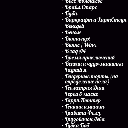
Босс Молокосос
Бравл Старс
Буба
Варкрафт и ХартСтоун
Венсдей
Веном
Винни пух
Винкс / Winx
Влад А4
Время приключений
Вспыш и чудо-машинки
Гадкий я
Гендерные торты (на
определение пола)
Геометрия Даш
Герои в маске
Гарри Поттер
Геншин импакт
Гравити Фолз
Грузовичок Лёва
Губка Боб