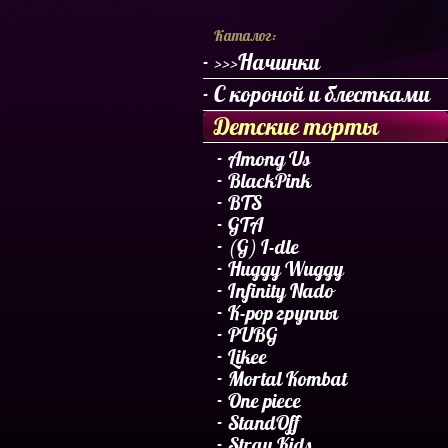
Каталог:
>>>Начинки
С короной и блестками
Детские торты
Among Us
BlackPink
BTS
GTA
(G) I-dle
Huggy Wuggy
Infinity Nado
K-pop группы
PUBG
Likee
Mortal Kombat
One piece
StandOff
Stray Kids