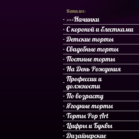
Каталог:
>>>Начинки
С короной и блестками
Детские торты
Свадебные торты
Постные торты
На День Рождения
Профессии и
должности
По возрасту
Ягодные торты
Торты Pop Art
Цифры и Буквы
Дизайнерские