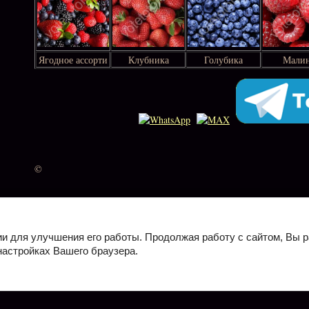
Ягодное ассорти
Клубника
Голубика
Мали
©
Главная
Начинки
Постные начи
ии для улучшения его работы. Продолжая работу с сайтом, Вы 
настройках Вашего браузера.