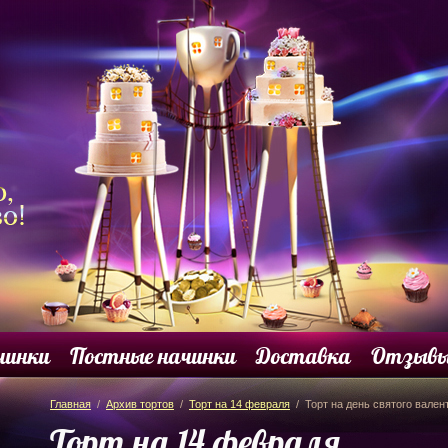
чинки
Постные начинки
Доставка
Отзыв
Главная
/
Архив тортов
/
Торт на 14 февраля
/ Торт на день святого валент
Торт на 14 февраля