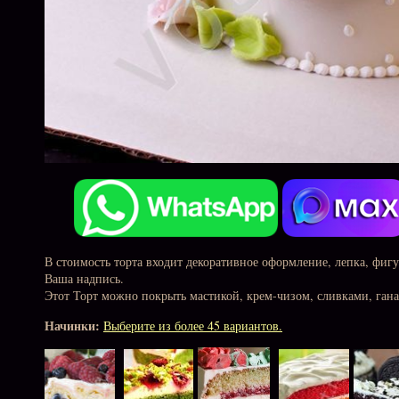
В стоимость торта входит декоративное оформление, лепка, фиг
Ваша надпись.
Этот Торт можно покрыть мастикой, крем-чизом, сливками, ган
Начинки:
Выберите из более 45 вариантов.