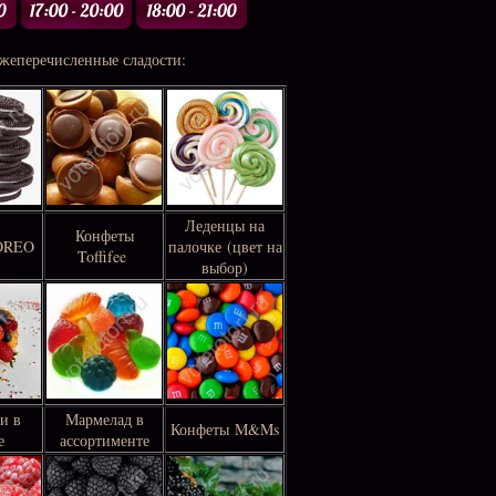
жеперечисленные сладости:
Леденцы на
Конфеты
 OREO
палочке (цвет на
Toffifee
выбор)
и в
Мармелад в
Конфеты M&Ms
е
ассортименте