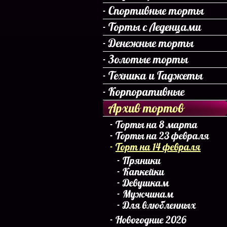
Спортивные торты
Торты с Леденцами
Денежные торты
Золотые торты
Техника и Гаджеты
Корпоративные
Архив тортов
Торты на 8 марта
Торты на 23 февраля
Торт на 14 февраля
Пряники
Капкейки
Девушкам
Мужчинам
Для влюбленных
Новогодние 2026