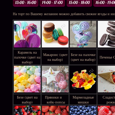
На торт по Вашему желанию можно добавить свежие ягоды и ни
Карамель на
Макаронс (цвет
Безе на палочке
палочке (цвет на
Печенье
на выбор)
(цвет на выбор)
выбор)
Безе (цвет на
Пряники и
Мармеладные
Сладост
выбор)
кейк-попсы
мишки
рожк