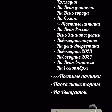
Хэллоуин
На День учителя
На День города
На 9 мая
>>>Постные начинки
На День России
День Защиты детей
Новогодние торты
На день Энергетика
Новогодние 2023
Новогодние 2024
На День Учителя
На 1 сентября!
>>>Постные начинки
Пасхальные торты
На Выпускной