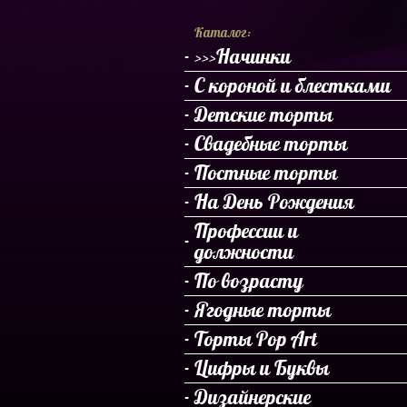
Каталог:
>>>Начинки
С короной и блестками
Детские торты
Свадебные торты
Постные торты
На День Рождения
Профессии и
должности
По возрасту
Ягодные торты
Торты Pop Art
Цифры и Буквы
Дизайнерские