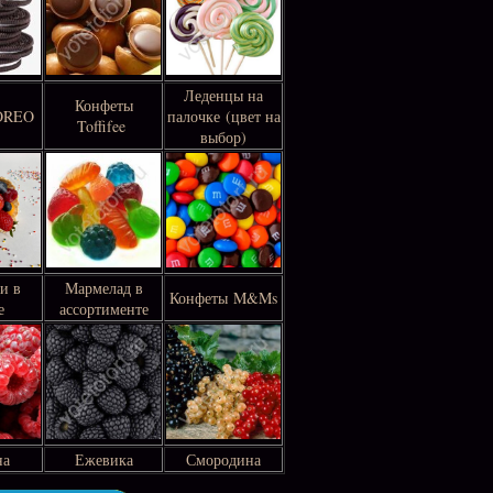
Леденцы на
Конфеты
 OREO
палочке (цвет на
Toffifee
выбор)
и в
Мармелад в
Конфеты M&Ms
е
ассортименте
на
Ежевика
Смородина