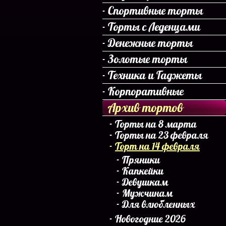
Спортивные торты
Торты с Леденцами
Денежные торты
Золотые торты
Техника и Гаджеты
Корпоративные
Архив тортов
Торты на 8 марта
Торты на 23 февраля
Торт на 14 февраля
Пряники
Капкейки
Девушкам
Мужчинам
Для влюбленных
Новогодние 2026