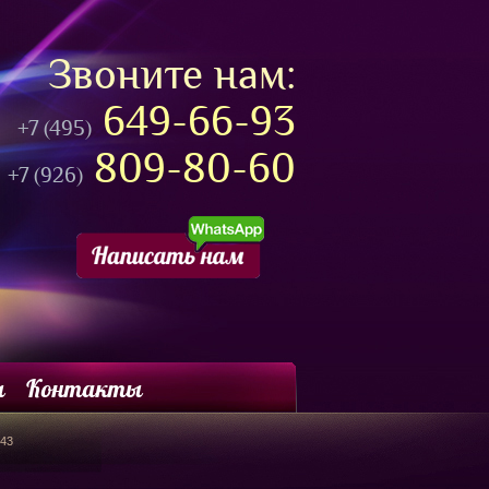
Звоните нам:
649-66-93
+7 (495)
809-80-60
+7 (926)
ы
Контакты
043