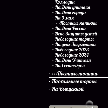
Хэллоуин
На День учителя
На День города
На 9 мая
>>>Постные начинки
На День России
День Защиты детей
Новогодние торты
На день Энергетика
Новогодние 2023
Новогодние 2024
На День Учителя
На 1 сентября!
>>>Постные начинки
Пасхальные торты
На Выпускной