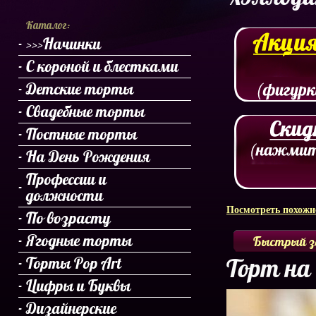
Каталог:
>>>Начинки
С короной и блестками
Детские торты
Свадебные торты
Постные торты
На День Рождения
Профессии и
должности
Посмотреть похожие
По возрасту
Ягодные торты
Быстрый з
Торт на
Торты Pop Art
Цифры и Буквы
Дизайнерские