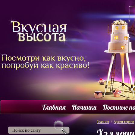
Главная
Начинки
Постные н
Главная
/
Архив тортов
Хэллоуи