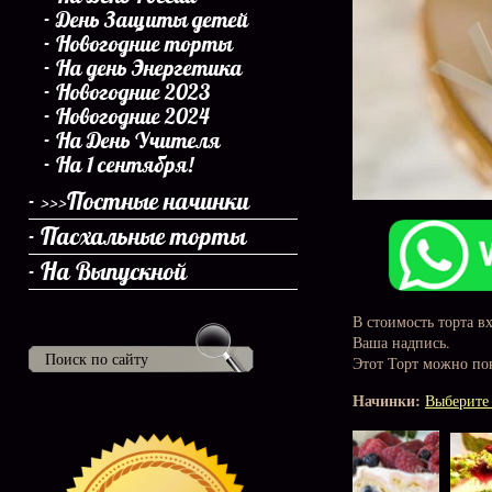
День Защиты детей
Новогодние торты
На день Энергетика
Новогодние 2023
Новогодние 2024
На День Учителя
На 1 сентября!
>>>Постные начинки
Пасхальные торты
На Выпускной
В стоимость торта в
Ваша надпись.
Этот Торт можно по
Начинки:
Выберите 