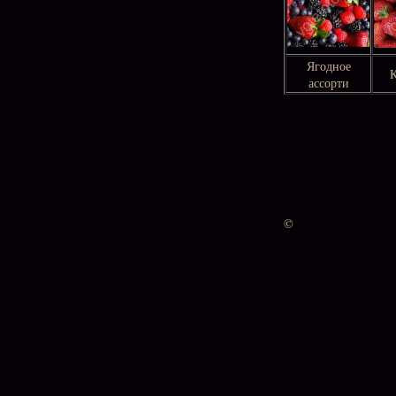
Ягодное
ассорти
©