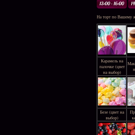
На торт по Вашему 
Карамель на
Мак
палочке (цвет
н
на выбор)
Безе (цвет на
П
выбор)
ке